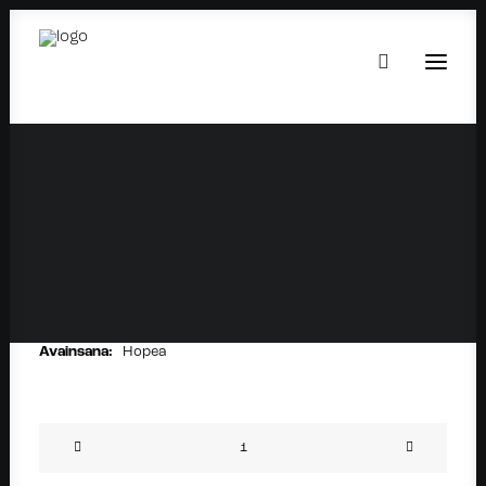
MOON LABRET SILVER
14.90
€
Setit:
Korvakorut ja lävistyskorut
,
Rustokorut
Avainsana:
Hopea
Moon
Labret