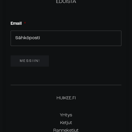
EDUISTA
Email
*
MESSIIN!
HUIKEE.FI
Yritys
Ketjut
Ranneketjut