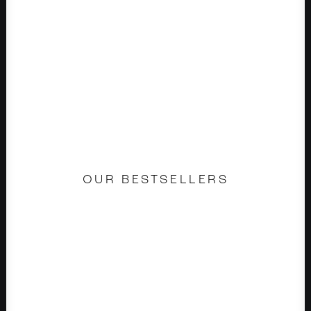
OUR BESTSELLERS
CLEAN GOLD
14.90
€