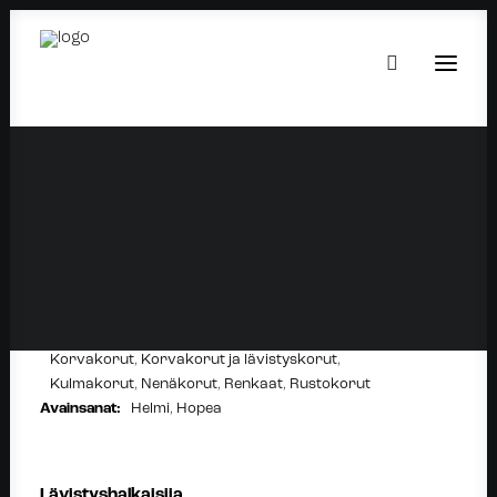
PEARL BCR SILVER
9.90
€
Setit:
Korvakorut
,
Korvakorut ja lävistyskorut
,
Kulmakorut
,
Nenäkorut
,
Renkaat
,
Rustokorut
Avainsanat:
Helmi
,
Hopea
Lävistyshalkaisija