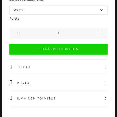
Poista
Pearl
BCR
silver
LISÄÄ OSTOSKORIIN
määrä
TIEDOT
ARVIOT
ILMAINEN TOIMITUS