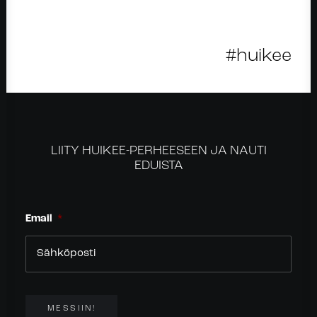
#huikee
LIITY HUIKEE-PERHEESEEN JA NAUTI
EDUISTA
Email
*
MESSIIN!