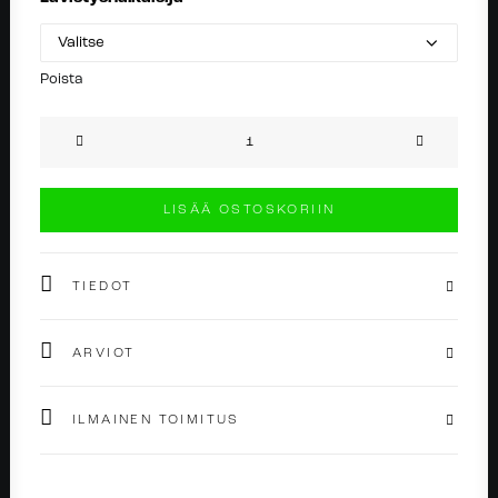
Poista
Diamond
Clicker
Gold
LISÄÄ OSTOSKORIIN
määrä
TIEDOT
ARVIOT
ILMAINEN TOIMITUS