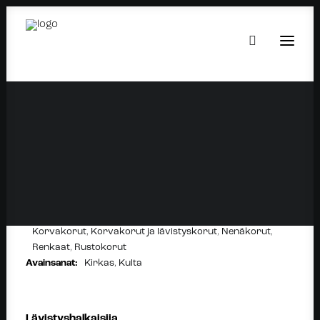
DIAMOND CLICKER GOLD
17.90
€
Setit:
Korvakorut
,
Korvakorut ja lävistyskorut
,
Nenäkorut
,
Renkaat
,
Rustokorut
Avainsanat:
Kirkas
,
Kulta
Lävistyshalkaisija