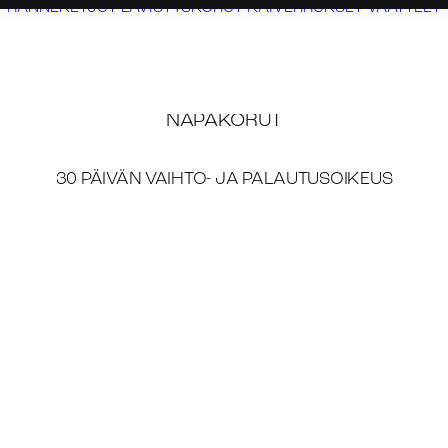
T
RANNEKETJUT
LÄVISTYSKORUT
KAIVERRUKSET
VAATTEET
NAPAKORUT
30 PÄIVÄN VAIHTO- JA PALAUTUSOIKEUS