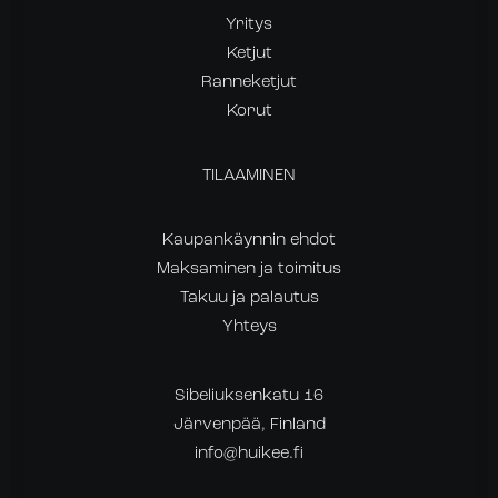
Yritys
Ketjut
Ranneketjut
Korut
TILAAMINEN
Kaupankäynnin ehdot
Maksaminen ja toimitus
Takuu ja palautus
Yhteys
Sibeliuksenkatu 16
Järvenpää, Finland
info@huikee.fi