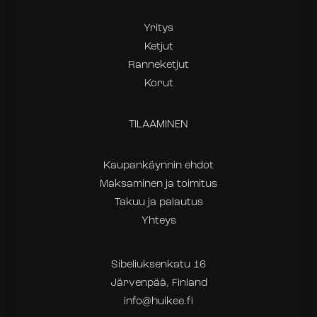
Yritys
Ketjut
Ranneketjut
Korut
TILAAMINEN
Kaupankäynnin ehdot
Maksaminen ja toimitus
Takuu ja palautus
Yhteys
Sibeliuksenkatu 16
Järvenpää, Finland
info@huikee.fi