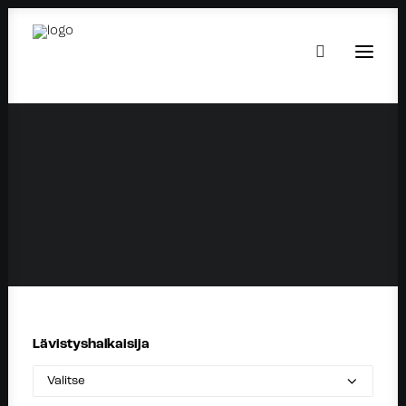
PEARL STUD SILVER
9.90
€
Setti:
Korvakorut
Avainsanat:
Helmi
,
Hopea
Lävistyshalkaisija