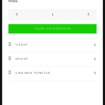
Poista
Pearl
Stud
Silver
LISÄÄ OSTOSKORIIN
määrä
TIEDOT
ARVIOT
ILMAINEN TOIMITUS